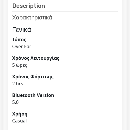
w
s
B
Description
a
:
l
s
1
Χαρακτηριστικά
u
:
4
e
Γενικά
1
,
t
9
9
o
Τύπος
,
0
o
Over Ear
9
t
Χρόνος Λειτουργίας
0
€
h
5 ώρες
.
O
€
v
Χρόνος Φόρτισης
.
e
2 hrs
r
E
Bluetooth Version
a
5.0
r
Χρήση
Α
Casual
κ
ο