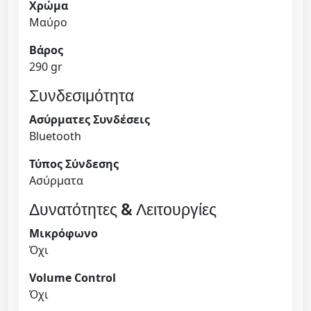
Χρώμα
υ
Μαύρο
σ
τ
Βάρος
ι
290 gr
κ
Συνδεσιμότητα
ά
s
Ασύρματες Συνδέσεις
i
Bluetooth
l
Τύπος Σύνδεσης
v
Ασύρματα
e
r
Δυνατότητες & Λειτουργίες
q
u
Μικρόφωνο
a
Όχι
n
Volume Control
t
Όχι
i