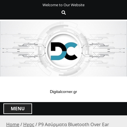
S
Welcome to Our Website
k
i
p
t
o
c
o
n
t
e
n
t
Digitalcorner.gr
MENU
Home
/
Ηχος
/ P9 Ασύρματα Bluetooth Over Ear